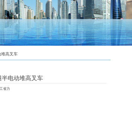
动堆高叉车
腿半电动堆高叉车
工省力